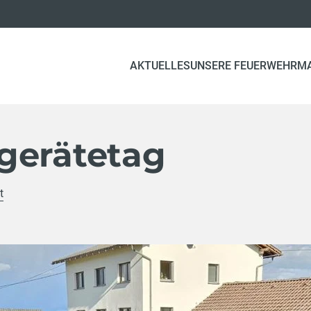
AKTUELLES
UNSERE FEUERWEHR
M
gerätetag
t