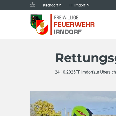
Kirchdorf
FF Irndorf
Rettungs
24.10.2025
FF Irndorf
zur Übersich