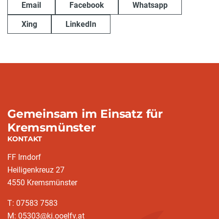
Email
Facebook
Whatsapp
Xing
LinkedIn
Gemeinsam im Einsatz für
Kremsmünster
KONTAKT
FF Irndorf
Heiligenkreuz 27
4550 Kremsmünster
T: 07583 7583
M: 05303@ki.ooelfv.at